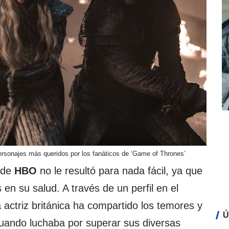
rsonajes más queridos por los fanáticos de ‘Game of Thrones’
e de
HBO
no le resultó para nada fácil, ya que
en su salud. A través de un perfil en el
la actriz británica ha compartido los temores y
Ú
cuando luchaba por superar sus diversas