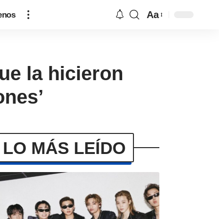
Aa
enos
ue la hicieron
ones’
LO MÁS LEÍDO