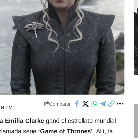
Compartir
7:04 PM
ca
Emilia Clarke
ganó el estrellato mundial
aclamada serie
‘Game of Thrones’
. Allí, la