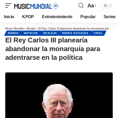
Aa
Inicio
KPOP
Entretenimiento
Popular
Series
Music Mundial
>
Mundo
>
El Rey Carlos III planearía abandonar la monarquía para adentrarse en la política
MUNDO
NOTICIAS
REALEZA
REDES SOCIALES
VIRAL
El Rey Carlos III planearía
abandonar la monarquía para
adentrarse en la política