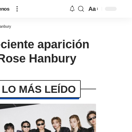
Aa
enos
Hanbury
eciente aparición
y Rose Hanbury
LO MÁS LEÍDO