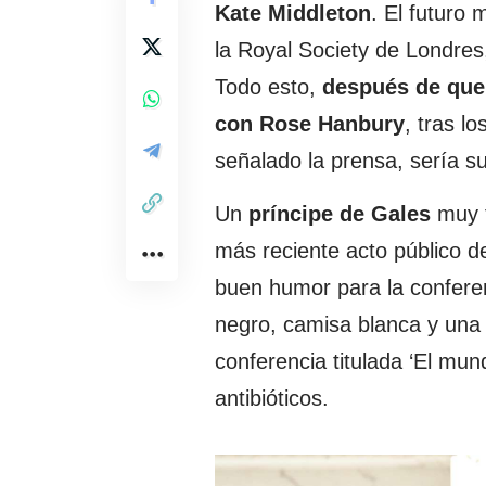
Kate
Middleton
. El futuro 
la Royal Society de Londres,
Todo esto,
después de que l
con Rose
Hanbury
, tras l
señalado la prensa, sería s
Un
príncipe de Gales
muy f
más reciente acto público d
buen humor para la conferenc
negro, camisa blanca y una
conferencia titulada ‘El mu
antibióticos.