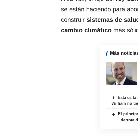
se están haciendo para abord
construir
sistemas de salu
cambio climático
más sóli
Más noticia
Esta es la
William no ti
El príncip
derrota 