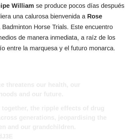
cipe William
se produce pocos días después
diera una calurosa bienvenida a
Rose
 Badminton Horse Trials. Este encuentro
medios de manera inmediata, a raíz de los
o entre la marquesa y el futuro monarca.
e threatens our health, our
ihoods and our future.
ogether, the ripple effects of drug
 across generations, jeopardising the
ren and our grandchildren.
ddJ3E