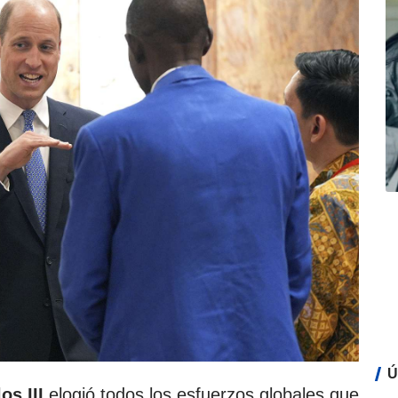
Ú
os III
elogió todos los esfuerzos globales que