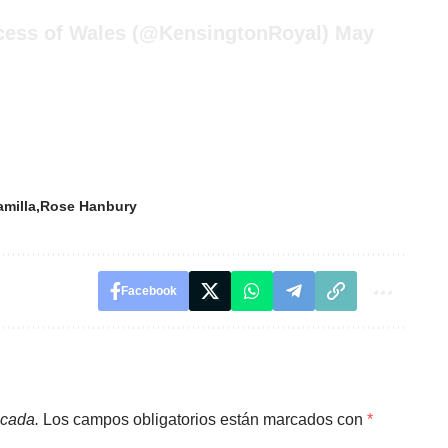
cess of Wales (@KensingtonRoyal)
May
amilla
Rose Hanbury
Facebook
icada.
Los campos obligatorios están marcados con
*