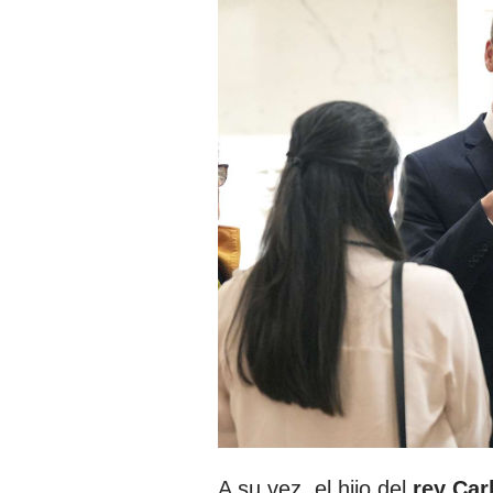
A su vez, el hijo del
rey Carl