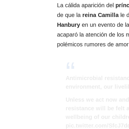
La cálida aparición del
prín
de que la
reina Camilla
le 
Hanbury
en un evento de la
acaparó la atención de los 
polémicos rumores de amorí
Antimicrobial resistanc
environment, our livel
Unless we act now and t
resistance will be felt
wellbeing of our child
pic.twitter.com/SfcJ7