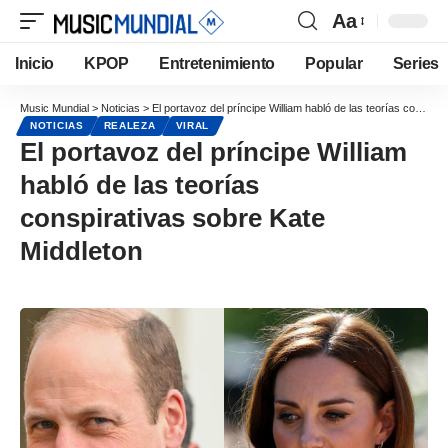
Aa
Inicio
KPOP
Entretenimiento
Popular
Series
Music Mundial
>
Noticias
>
El portavoz del príncipe William habló de las teorías conspirativas sobre Kate Middleton
NOTICIAS
REALEZA
VIRAL
El portavoz del príncipe William
habló de las teorías
conspirativas sobre Kate
Middleton