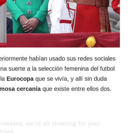
nteriormente habían usado sus redes sociales
a suerte a la selección femenina del futbol
la
Eurocopa
que se vivía, y allí sin duda
mosa cercanía
que existe entre ellos dos.
onesses
, we’re all cheering for you!
6QHIF