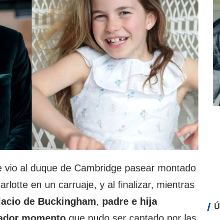
 le vio al duque de Cambridge pasear montado
arlotte en un carruaje, y al finalizar, mientras
acio de Buckingham
,
padre e hija
Ú
tador momento
que pudo ser captado por las