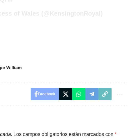
cess of Wales (@KensingtonRoyal)
ipe William
Facebook
icada.
Los campos obligatorios están marcados con
*