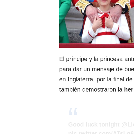
El príncipe y la princesa a
para dar un mensaje de buen
en Inglaterra, por la final de 
también demostraron la
her
Good luck tonight
@Li
pic.twitter.com/ATsLg