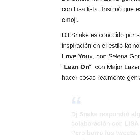
con Lisa lista. Insinuó que 
emoji.
DJ Snake es conocido por s
inspiración en el estilo lati
Love You
«, con Selena Go
“
Lean On
“, con Major Laze
hacer cosas realmente geni
Dj Snake respondió al
colaboración con LISA y
Pero borro los tweets.