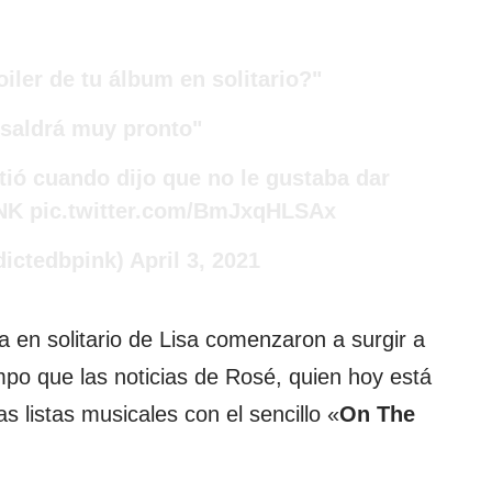
ler de tu álbum en solitario?"
 saldrá muy pronto"
ió cuando dijo que no le gustaba dar
NK
pic.twitter.com/BmJxqHLSAx
dictedbpink)
April 3, 2021
a en solitario de Lisa comenzaron a surgir a
mpo que las noticias de Rosé, quien hoy está
s listas musicales con el sencillo «
On The