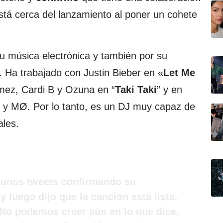
está cerca del lanzamiento al poner un cohete
u música electrónica y también por su
no. Ha trabajado con Justin Bieber en «
Let Me
mez, Cardi B y Ozuna en “
Taki Taki
” y en
r y MØ. Por lo tanto, es un DJ muy capaz de
ales.
gunos tweets confirmando su
 luego dijo que la canción está lista.
 No podemos creer aún en lo que dice,