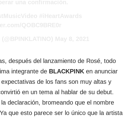
perar una confirmación.
stMusicVideo
#iHeartAwards
tter.com/QOBC9BRE0r
 (@BPINKLATINO)
May 8, 2021
das, después del lanzamiento de Rosé, todo
xima integrante de
BLACKPINK
en anunciar
 expectativas de los fans son muy altas y
convirtió en un tema al hablar de su debut.
 la declaración, bromeando que el nombre
 Ya que esto parece ser lo único que la artista