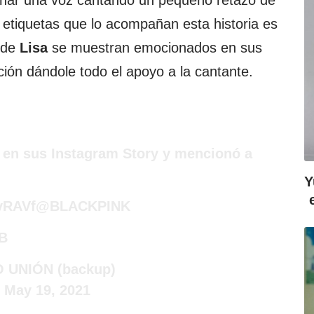
 etiquetas que lo acompañan esta historia es
s de
Lisa
se muestran emocionados en sus
ción dándole todo el apoyo a la cantante.
 en sus Instagram Story y mencionó a
Y
zvRAVf
@BLACKPINK
2B
 UNIÓN (backup)
)
May 19, 2021