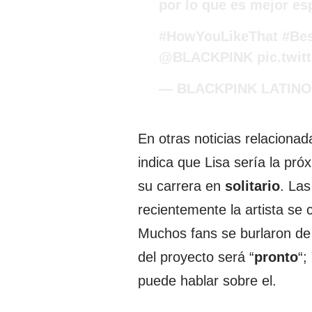
por lo que es mejor es
#HowYouLikeThat
#Be
@BLACKPINK
pic.twi
— BLACKPINK LATINO
En otras noticias relaciona
indica que Lisa sería la pró
su carrera en
solitario
. Las
recientemente la artista se 
Muchos fans se burlaron de
del proyecto será “
pronto
“;
puede hablar sobre el.