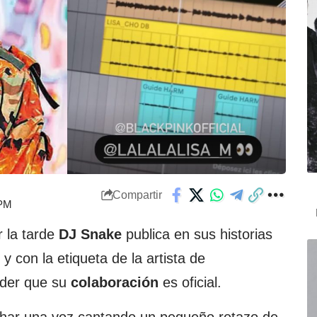
Compartir
 PM
 la tarde
DJ Snake
publica en sus historias
y con la etiqueta de la artista de
der que su
colaboración
es oficial.
har una voz cantando un pequeño retazo de