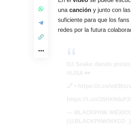
una
canción
y junto con las
suficiente para que los fan
redes por la futura colabora
DJ Snake dando pistas
#LISA
👀
🔗 •
https://t.co/wEBs
https://t.co/25HX9duF
— BLACKPINK MÉXICO
(@BLACKPINKMXCO_