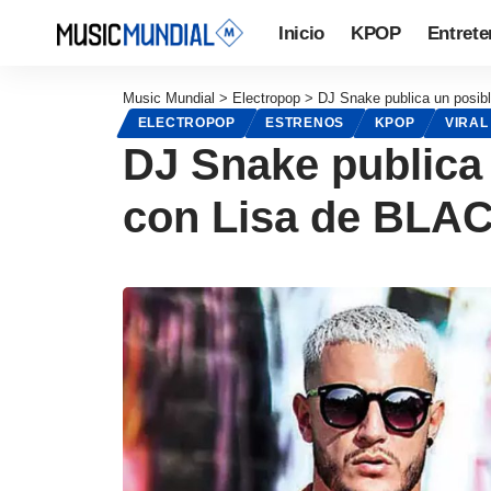
Inicio
KPOP
Entrete
Music Mundial
>
Electropop
>
DJ Snake publica un posib
ELECTROPOP
ESTRENOS
KPOP
VIRAL
DJ Snake publica 
con Lisa de BLA