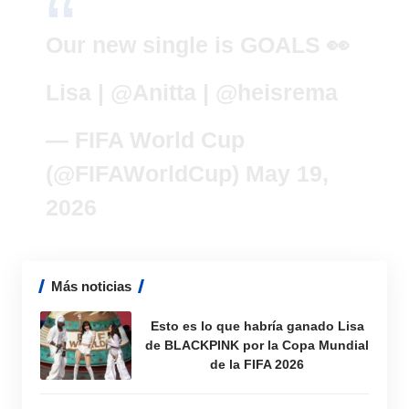
Our new single is GOALS 👀
Lisa |
@Anitta
|
@heisrema
— FIFA World Cup
(@FIFAWorldCup)
May 19,
2026
Más noticias
Esto es lo que habría ganado Lisa
de BLACKPINK por la Copa Mundial
de la FIFA 2026