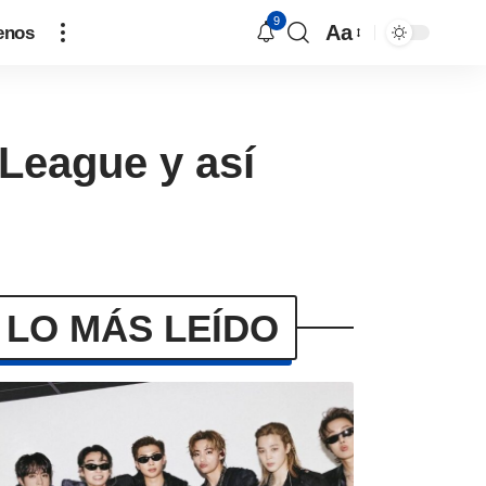
9
Aa
enos
 League y así
é
LO MÁS LEÍDO