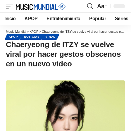
Aa
Inicio
KPOP
Entretenimiento
Popular
Series
Music Mundial
>
KPOP
>
Chaeryeong de ITZY se vuelve viral por hacer gestos obscenos en un nuevo video
KPOP
NOTICIAS
VIRAL
Chaeryeong de ITZY se vuelve
viral por hacer gestos obscenos
en un nuevo video