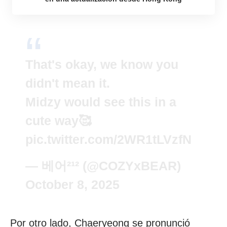
That's okay, we know you
didn't mean it.
Midzy would see this in a
cute way🥰
pic.twitter.com/2WR1tLVzfN
— 베어²¹² (@COZYxBEAR)
October 8, 2025
Por otro lado, Chaeryeong se pronunció