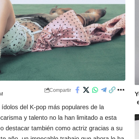
Compartir
Y
PM
 ídolos del K-pop más populares de la
carisma y talento no la han limitado a esta
ado destacar también como actriz gracias a su
este año, un impecable trabajo que ahora le ha