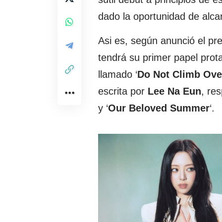
dado la oportunidad de alc
Asi es, según anunció el pr
tendrá su primer papel pro
llamado ‘
Do Not Climb Ove
escrita por
Lee Na Eun
, re
y ‘
Our Beloved Summer
‘.