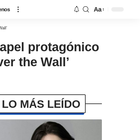
Aa
enos
all’
papel protagónico
er the Wall’
LO MÁS LEÍDO