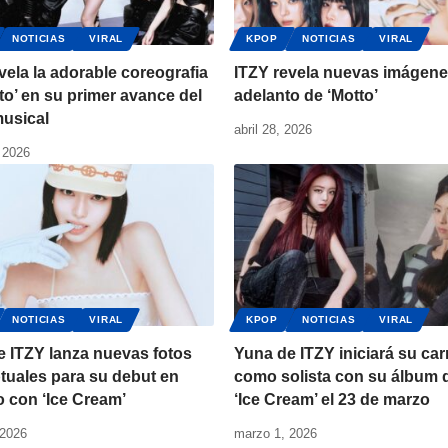
NOTICIAS
VIRAL
KPOP
NOTICIAS
VIRAL
vela la adorable coreografia
ITZY revela nuevas imágene
to’ en su primer avance del
adelanto de ‘Motto’
musical
abril 28, 2026
 2026
NOTICIAS
VIRAL
KPOP
NOTICIAS
VIRAL
 ITZY lanza nuevas fotos
Yuna de ITZY iniciará su car
tuales para su debut en
como solista con su álbum 
io con ‘Ice Cream’
‘Ice Cream’ el 23 de marzo
 2026
marzo 1, 2026