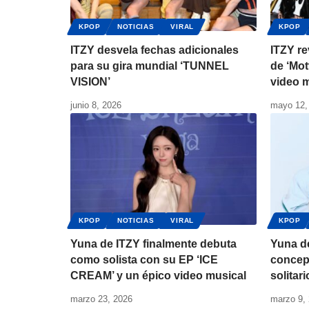
KPOP
NOTICIAS
VIRAL
KPOP
ITZY desvela fechas adicionales
ITZY re
para su gira mundial ‘TUNNEL
de ‘Mot
VISION’
video 
junio 8, 2026
mayo 12,
KPOP
NOTICIAS
VIRAL
KPOP
Yuna de ITZY finalmente debuta
Yuna de
como solista con su EP ‘ICE
concep
CREAM’ y un épico video musical
solitar
marzo 23, 2026
marzo 9,