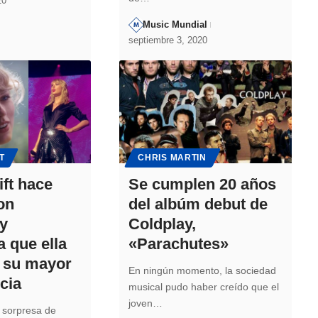
20
Music Mundial
septiembre 3, 2020
T
CHRIS MARTIN
ift hace
Se cumplen 20 años
on
del albúm debut de
 y
Coldplay,
 que ella
«Parachutes»
 su mayor
En ningún momento, la sociedad
cia
musical pudo haber creído que el
joven…
 sorpresa de