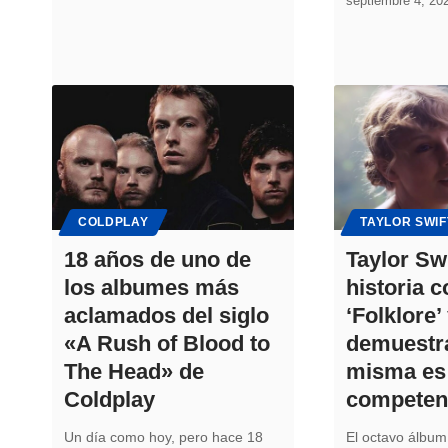
septiembre 4, 20
COLDPLAY
TAYLOR SWIF
18 años de uno de
Taylor Sw
los albumes más
historia c
aclamados del siglo
‘Folklore’
«A Rush of Blood to
demuestra
The Head» de
misma es
Coldplay
competen
Un día como hoy, pero hace 18
El octavo álbum