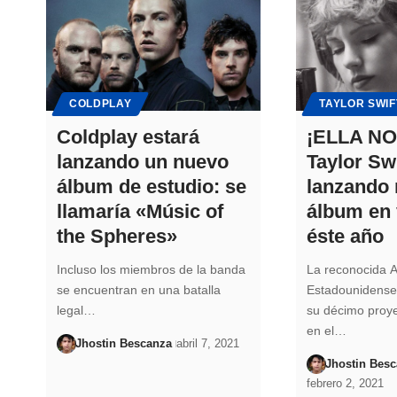
COLDPLAY
TAYLOR SWIF
Coldplay estará
¡ELLA NO
lanzando un nuevo
Taylor Swi
álbum de estudio: se
lanzando
llamaría «Músic of
álbum en 
the Spheres»
éste año
Incluso los miembros de la banda
La reconocida A
se encuentran en una batalla
Estadounidense
legal…
su décimo proye
en el…
Jhostin Bescanza
abril 7, 2021
Jhostin Bes
febrero 2, 2021