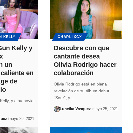
N KELLY
CHARLI XCX
un Kelly y
Descubre con que
x
cantante desea
n un
Olivia Rodrigo hacer
caliente en
colaboración
age de
Olivia Rodrigo está en plena
io
revelación de su álbum debut
“Sour”, y…
elly, y a su novia
o…
Luneika Vasquez
mayo 25, 2021
quez
mayo 29, 2021