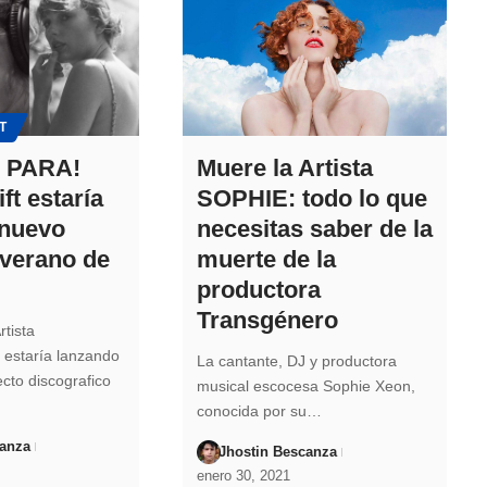
T
 PARA!
Muere la Artista
ft estaría
SOPHIE: todo lo que
 nuevo
necesitas saber de la
verano de
muerte de la
productora
Transgénero
rtista
 estaría lanzando
La cantante, DJ y productora
cto discografico
musical escocesa Sophie Xeon,
conocida por su…
canza
Jhostin Bescanza
enero 30, 2021