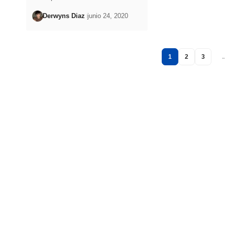
Derwyns Diaz
junio 24, 2020
1
2
3