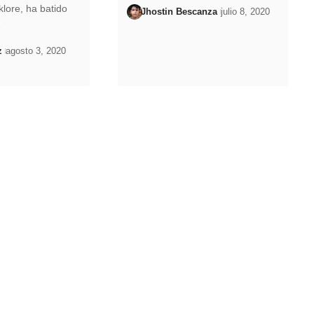
lklore, ha batido
Jhostin Bescanza
julio 8, 2020
…
z
agosto 3, 2020