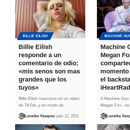
BILLIE EILISH
MACHINE GU
Billie Eilish
Machine G
responde a un
Megan Fo
comentario de odio;
comparte
«mis senos son mas
momento 
grandes que los
el backst
tuyos»
iHeartRad
Billie Eilish reacciono en un video
A Machine Gun K
de TikTok, y en modo de…
Megan Fox , n
Luneika Vasquez
julio 12, 2021
Luneika Vas