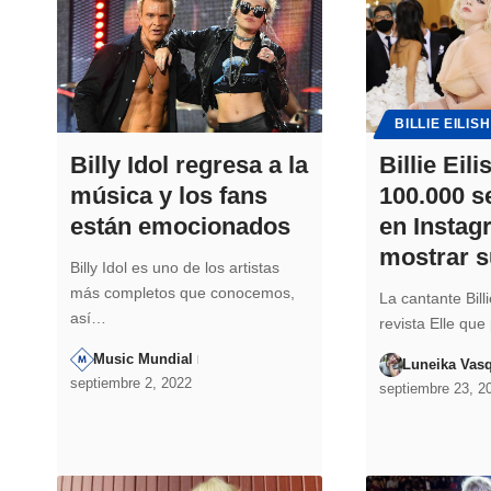
BILLIE EILISH
Billy Idol regresa a la
Billie Eil
música y los fans
100.000 s
están emocionados
en Instag
mostrar 
Billy Idol es uno de los artistas
más completos que conocemos,
La cantante Billie
así…
revista Elle qu
Music Mundial
Luneika Vas
septiembre 2, 2022
septiembre 23, 2