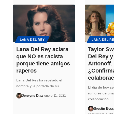
LANA DEL REY
LANA DEL R
Lana Del Rey aclara
Taylor Swi
que NO es racista
Del Rey y
porque tiene amigos
Antonoff.
raperos
¿Confirm
colabora
Lana Del Rey ha revelado el
nombre y la portada de su…
El dia de hoy s
rumores de una
Derwyns Diaz
enero 11, 2021
colaboración…
Jhostin Bes