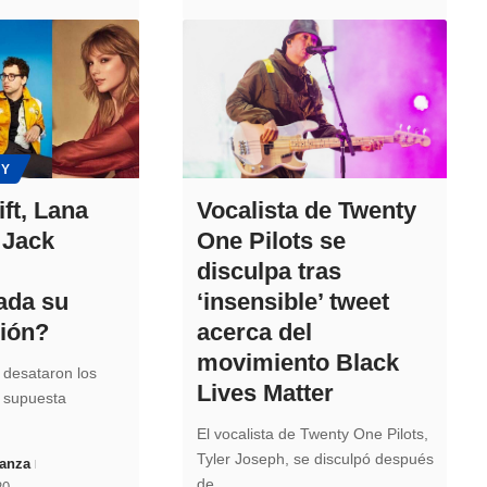
EY
ft, Lana
Vocalista de Twenty
 Jack
One Pilots se
disculpa tras
ada su
‘insensible’ tweet
ción?
acerca del
movimiento Black
e desataron los
Lives Matter
 supuesta
El vocalista de Twenty One Pilots,
Tyler Joseph, se disculpó después
canza
de…