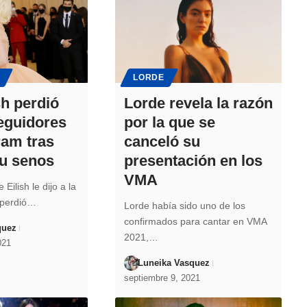
LORDE
ish perdió
Lorde revela la razón
eguidores
por la que se
ram tras
canceló su
su senos
presentación en los
VMA
 Eilish le dijo a la
e perdió…
Lorde había sido uno de los
confirmados para cantar en VMA
quez
2021,…
021
Luneika Vasquez
septiembre 9, 2021