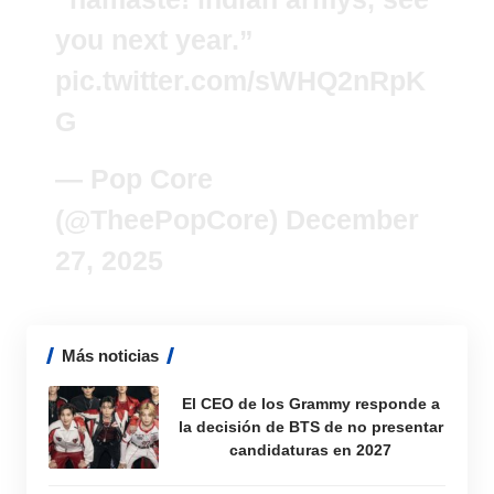
you next year.”
pic.twitter.com/sWHQ2nRpK
G
— Pop Core
(@TheePopCore)
December
27, 2025
Más noticias
El CEO de los Grammy responde a
la decisión de BTS de no presentar
candidaturas en 2027