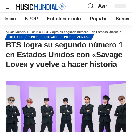
Aa
Inicio
KPOP
Entretenimiento
Popular
Series
Music Mundial
>
Hot 100
>
BTS logra su segundo número 1 en Estados Unidos con «Savage Love» y vuelve a hacer historia
HOT 100
KPOP
LISTADO
POP
VENTAS
BTS logra su segundo número 1
en Estados Unidos con «Savage
Love» y vuelve a hacer historia