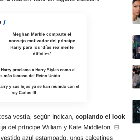
s
Meghan Markle comparte el
consejo motivador del príncipe
Harry para los ‘días realmente
difíciles’
e Harry proclama a Harry Styles como el
y» más famoso del Reino Unido
Harry y sus hijos ya se han reunido con el
rey Carlos III
ncesa vestía, según indican,
copiando el look
hija del príncipe William y Kate Middleton. El
 vestido azul estampado, unos calcetines