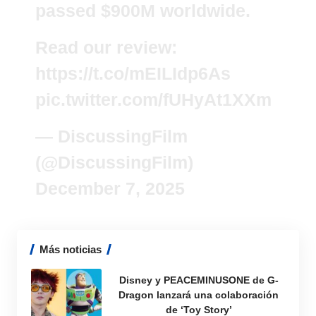
passed $900M worldwide.
Read our review:
https://t.co/mEILIdp6As
pic.twitter.com/fUHyAt1XXm
— DiscussingFilm
(@DiscussingFilm)
December 7, 2025
Más noticias
Disney y PEACEMINUSONE de G-
Dragon lanzará una colaboración
de ‘Toy Story’