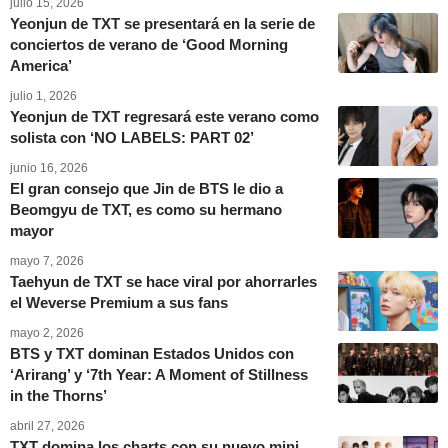
julio 15, 2026
Yeonjun de TXT se presentará en la serie de
conciertos de verano de ‘Good Morning
America’
julio 1, 2026
Yeonjun de TXT regresará este verano como
solista con ‘NO LABELS: PART 02’
junio 16, 2026
El gran consejo que Jin de BTS le dio a
Beomgyu de TXT, es como su hermano
mayor
mayo 7, 2026
Taehyun de TXT se hace viral por ahorrarles
el Weverse Premium a sus fans
mayo 2, 2026
BTS y TXT dominan Estados Unidos con
‘Arirang’ y ‘7th Year: A Moment of Stillness
in the Thorns’
abril 27, 2026
TXT domina los charts con su nuevo mini