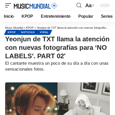
Aa
Inicio
KPOP
Entretenimiento
Popular
Series
Music Mundial
>
KPOP
>
Yeonjun de TXT llama la atención con nuevas fotografías para ‘NO LABELS’. PART 02′
KPOP
NOTICIAS
VIRAL
Yeonjun de TXT llama la atención
con nuevas fotografías para ‘NO
LABELS’. PART 02′
El cantante muestra un poco de su día a día con unas
sensacionales fotos.