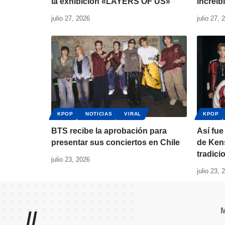
la exhibición «LAYERS OF US»
increíb
julio 27, 2026
julio 27, 
KPOP
NOTICIAS
VIRAL
KPOP
BTS recibe la aprobación para
Así fue
presentar sus conciertos en Chile
de Ken
tradici
julio 23, 2026
julio 23, 
//