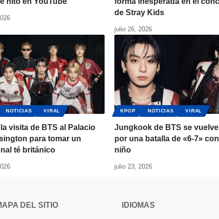
le hito en YouTube
forma inesperada en el conc
de Stray Kids
2026
julio 26, 2026
NOTICIAS
VIRAL
KPOP
NOTICIAS
VIRAL
 la visita de BTS al Palacio
Jungkook de BTS se vuelve 
sington para tomar un
por una batalla de «6-7» co
onal té británico
niño
2026
julio 23, 2026
MAPA DEL SITIO
IDIOMAS