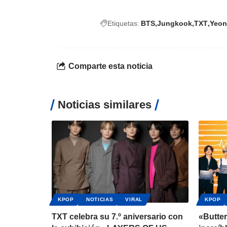
Etiquetas:
BTS
Jungkook
TXT
Yeon
Comparte esta noticia
Noticias similares
KPOP
NOTICIAS
VIRAL
KPOP
TXT celebra su 7.º aniversario con
«Butte