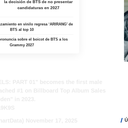
la decisión de BTS de no presentar
candidaturas en 2027
zamiento en vinilo regresa ‘ARIRANG’ de
BTS al top 10
ronuncia sobre el boicot de BTS a los
Grammy 2027
LS: PART 01" becomes the first male
eached #1 on Billboard Top Album Sales
en" in 2023.
A9K9S
hartData)
November 17, 2025
Ú