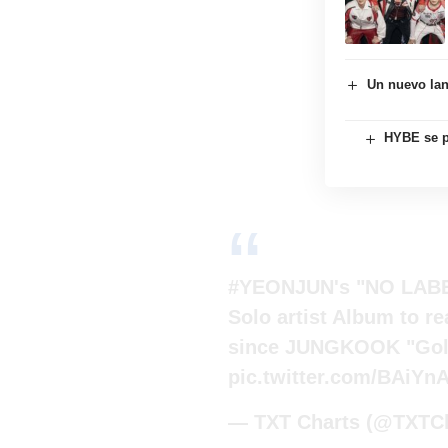
Un nuevo lan
HYBE se p
#YEONJUN
's "NO LABE
Solo artist Album to r
since JUNGKOOK "Gold
pic.twitter.com/BAiYn
— TXT Charts (@TXTC