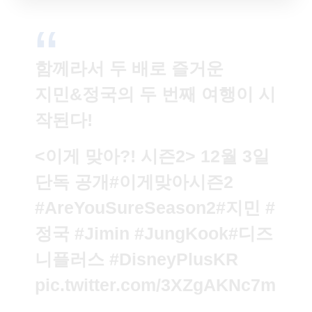
함께라서 두 배로 즐거운
지민&정국의 두 번째 여행이 시
작된다!
<이게 맞아?! 시즌2> 12월 3일
단독 공개
#이게맞아시즌2
#AreYouSureSeason2
#지민
#
정국
#Jimin
#JungKook
#디즈
니플러스
#DisneyPlusKR
pic.twitter.com/3XZgAKNc7m