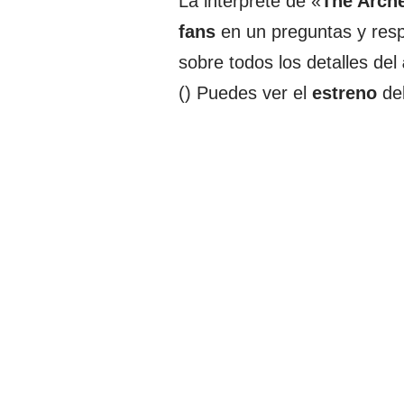
La intérprete de «
The Arch
fans
en un preguntas y res
sobre todos los detalles del
() Puedes ver el
estreno
de