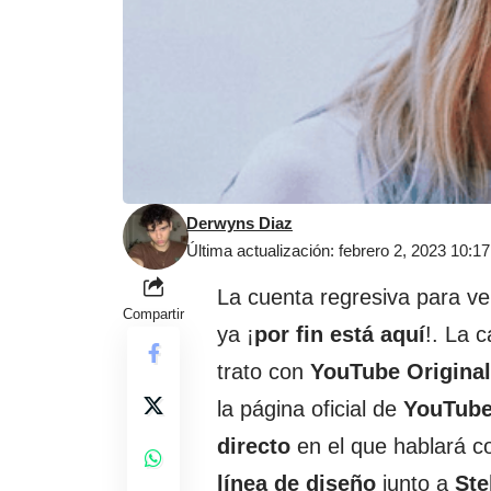
Derwyns Diaz
Última actualización: febrero 2, 2023 10:1
La cuenta regresiva para ver
Compartir
ya ¡
por fin está aquí
!. La 
trato con
YouTube Origina
la página oficial de
YouTub
directo
en el que hablará 
línea de diseño
junto a
Ste