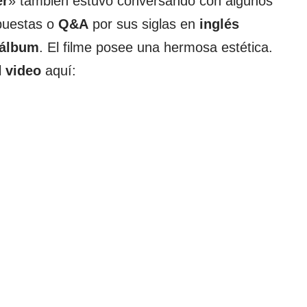
er
» también estuvo conversando con algunos
puestas o
Q&A
por sus siglas en
inglés
álbum
. El filme posee una hermosa estética.
l
video
aquí: