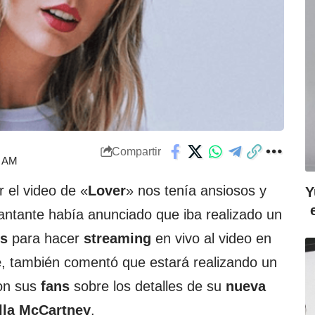
Compartir
7 AM
 el video de «
Lover
» nos tenía ansiosos y
Y
cantante había anunciado que iba realizado un
ls
para hacer
streaming
en vivo al video en
e
, también comentó que estará realizando un
con sus
fans
sobre los detalles de su
nueva
lla McCartney
.