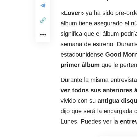
«
Lover
» ya ha sido pre-ord
álbum tiene asegurado el n
significa que el álbum podrí
semana de estreno. Durant
estadounidense
Good Morn
primer álbum
que le perte
Durante la misma entrevista
vez todos sus anteriores
vivido con su
antigua disq
dijo que será la encargada d
Lunes. Puedes ver la
entrev