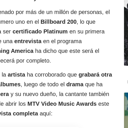
enado por más de un millón de personas, el
úmero uno en el
Billboard 200
, lo que
a ser
certificado Platinum
en su primera
e una
entrevista
en el programa
ing America
ha dicho que este será el
necerá por completo.
 la
artista
ha corroborado que
grabará otra
 álbumes
, luego de todo el
drama
que ha
uera
y su nuevo dueño, la cantante también
e abrir los
MTV Video Music Awards
este
ista completa
aquí: