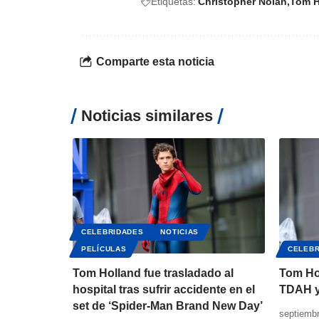
Etiquetas:
Christopher Nolan
Tom H
Comparte esta noticia
Noticias similares
CELEBRIDADES
NOTICIAS
PELÍCULAS
CELEBR
Tom Holland fue trasladado al
Tom Hol
hospital tras sufrir accidente en el
TDAH y
set de ‘Spider-Man Brand New Day’
septiembr