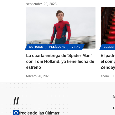
septiembre 22, 2025
NOTICIAS
PELÍCULAS
VIRAL
CELEBR
La cuarta entrega de ‘Spider-Man’
El pad
con Tom Holland, ya tiene fecha de
el comp
estreno
Zenda
febrero 20, 2025
enero 10,
//
T
O
freciendo las últimas