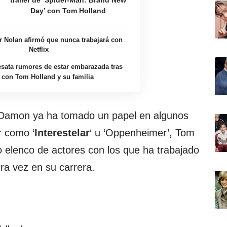
tráiler de ‘Spider-Man: Brand New
Day’ con Tom Holland
r Nolan afirmó que nunca trabajará con
Netflix
sata rumores de estar embarazada tras
s con Tom Holland y su familia
 Damon ya ha tomado un papel en algunos
or como ‘
Interestelar
‘ u ‘Oppenheimer’, Tom
do elenco de actores con los que ha trabajado
ra vez en su carrera.