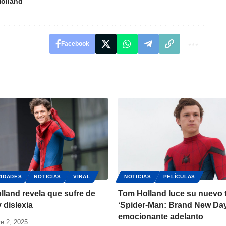
olland
Facebook
IDADES
NOTICIAS
VIRAL
NOTICIAS
PELÍCULAS
land revela que sufre de
Tom Holland luce su nuevo t
 dislexia
‘Spider-Man: Brand New Day
emocionante adelanto
e 2, 2025