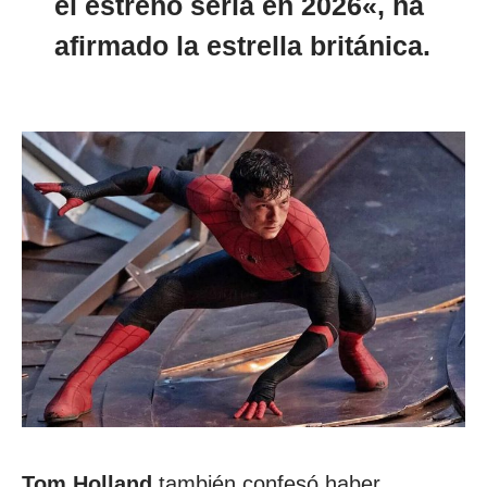
el estreno sería en
2026
«, ha
afirmado la estrella británica.
Tom Holland
también confesó haber