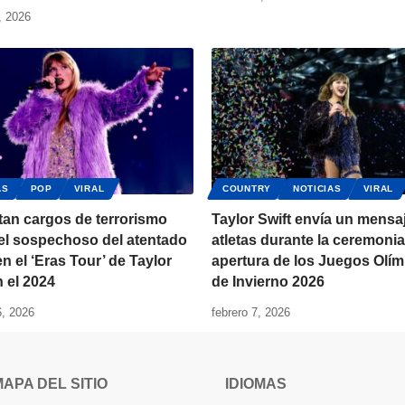
, 2026
AS
POP
VIRAL
COUNTRY
NOTICIAS
VIRAL
tan cargos de terrorismo
Taylor Swift envía un mensaj
el sospechoso del atentado
atletas durante la ceremoni
 en el ‘Eras Tour’ de Taylor
apertura de los Juegos Olí
n el 2024
de Invierno 2026
6, 2026
febrero 7, 2026
MAPA DEL SITIO
IDIOMAS