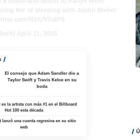
d a cease-and-desist to Kanye West
using her of sleeping with Justin Bieber
witter.com/N1tUV7uiPS
Buck)
April 11, 2025
s
El consejo que Adam Sandler dio a
Taylor Swift y Travis Kelce en su
boda
 es la artista con más #1 en el Billboard
Hot 100 esta década
t lanzó una cuenta regresiva en su sitio
web
Ú