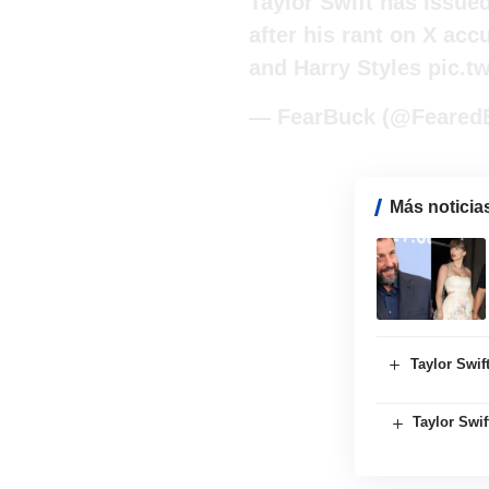
Taylor Swift has issue
after his rant on X acc
and Harry Styles
pic.t
— FearBuck (@Feared
Más noticia
Taylor Swift
Taylor Swif