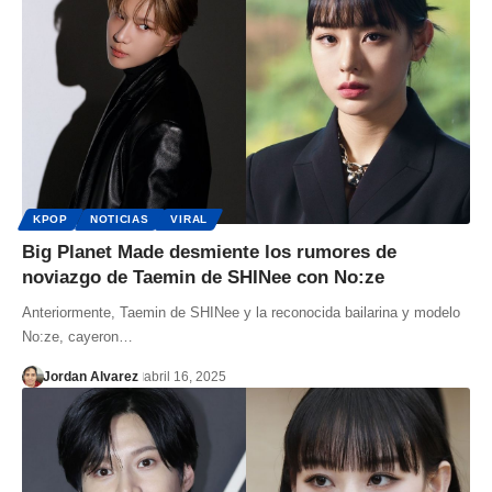
KPOP
NOTICIAS
VIRAL
Big Planet Made desmiente los rumores de
noviazgo de Taemin de SHINee con No:ze
Anteriormente, Taemin de SHINee y la reconocida bailarina y modelo
No:ze, cayeron…
Jordan Alvarez
abril 16, 2025