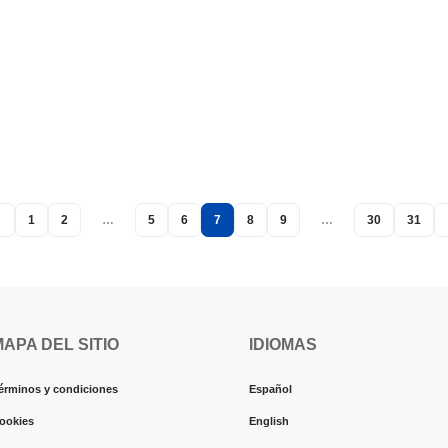
1
2
…
5
6
7
8
9
…
30
31
MAPA DEL SITIO
IDIOMAS
érminos y condiciones
Español
ookies
English