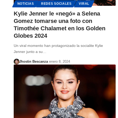
NOTICIAS
REDES SOCIALES
VIRAL
Kylie Jenner le «negó» a Selena
Gomez tomarse una foto con
Timothée Chalamet en los Golden
Globes 2024
Un viral momento han protagonizado la socialite Kylie
Jenner junto a su…
Jhostin Bescanza
enero 8, 2024