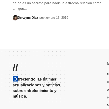
Ya no es un secreto para nadie la estrecha relación como
amigos…
Derwyns Diaz
septiembre 17, 2019
//
T
O
freciendo las últimas
C
actualizaciones y noticias
D
sobre entretenimiento y
música.
P
S