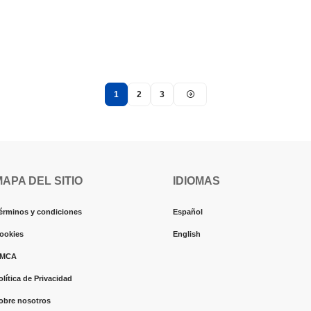
1
2
3
MAPA DEL SITIO
IDIOMAS
érminos y condiciones
Español
ookies
English
MCA
olítica de Privacidad
obre nosotros