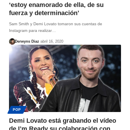
‘estoy enamorado de ella, de su
fuerza y determinación’
Sam Smith y Demi Lovato tomaron sus cuentas de
Instagram para realizar…
Derwyns Diaz
abril 16, 2020
POP
Demi Lovato está grabando el vídeo
de I’m Ready su colaboración con