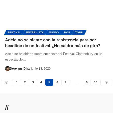
FESTIVAL
ENTREVISTA
MUNDO
POP
TOUR
Adele no se siente con la resistencia para ser
headline de un festival ¿No saldrá más de gira?
Adele se ha abierto sobre encabezar el Festival Glastonbury en un
espectáculo…
Derwyns Diaz
junio 18, 2020
1
2
3
4
5
6
7
…
9
10
//