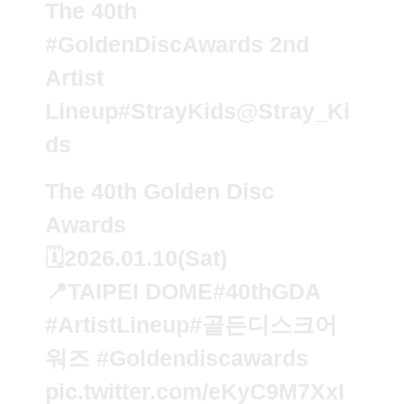
The 40th
#GoldenDiscAwards
2nd
Artist
Lineup
#StrayKids
@Stray_Ki
ds
The 40th Golden Disc
Awards
🗓️2026.01.10(Sat)
📍TAIPEI DOME
#40thGDA
#ArtistLineup
#골든디스크어
워즈
#Goldendiscawards
pic.twitter.com/eKyC9M7XxI