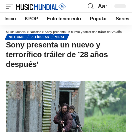
Aa
Inicio
KPOP
Entretenimiento
Popular
Series
Music Mundial
>
Noticias
>
Sony presenta un nuevo y terrorífico tráiler de ’28 años después’
NOTICIAS
PELÍCULAS
VIRAL
Sony presenta un nuevo y
terrorífico tráiler de ’28 años
después’