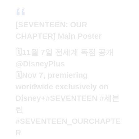
[SEVENTEEN: OUR
CHAPTER] Main Poster
🗓️11월 7일 전세계 독점 공개
@DisneyPlus
🗓️Nov 7, premiering
worldwide exclusively on
Disney+
#SEVENTEEN
#세븐
틴
#SEVENTEEN_OURCHAPTE
R