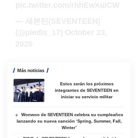
pic.twitter.com/rhhEwXuICW
— 세븐틴(SEVENTEEN)
(@pledis_17)
October 23,
2025
Más noticias
Estos serán los próximos
integrantes de SEVENTEEN en
iniciar su servicio militar
Wonwoo de SEVENTEEN celebra su cumpleaños
lanzando su nueva canción ‘Spring, Summer, Fall,
Winter’