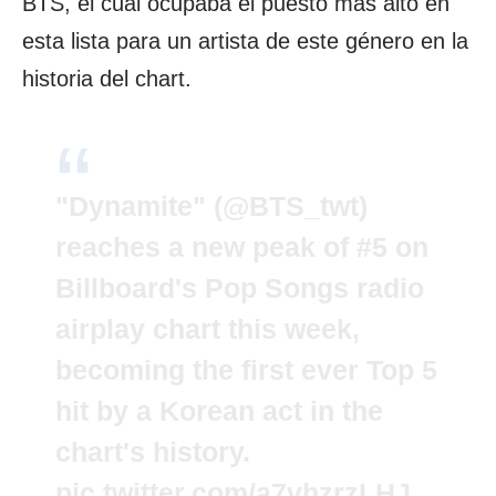
BTS, el cual ocupaba el puesto más alto en
esta lista para un artista de este género en la
historia del chart.
"Dynamite" (
@BTS_twt
)
reaches a new peak of #5 on
Billboard's Pop Songs radio
airplay chart this week,
becoming the first ever Top 5
hit by a Korean act in the
chart's history.
pic.twitter.com/a7vhzrzLHJ