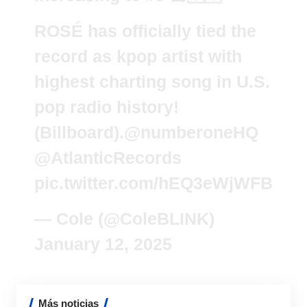
ROSÉ has officially tied the
record as kpop artist with
highest charting song in U.S.
pop radio history!
(Billboard).
@numberoneHQ
@AtlanticRecords
pic.twitter.com/hEQ3eWjWFB
— Cole (@ColeBLINK)
January 12, 2025
Más noticias