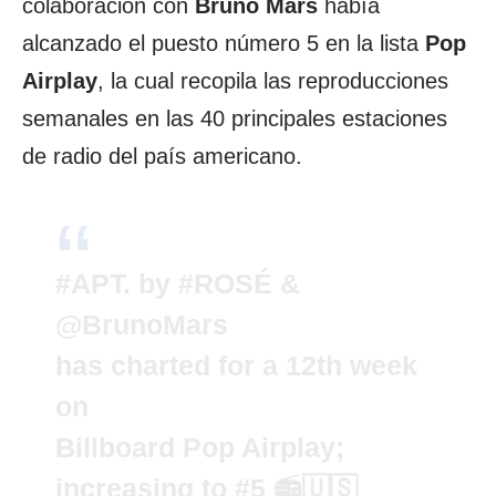
colaboración con
Bruno Mars
había
alcanzado el puesto número 5 en la lista
Pop
Airplay
, la cual recopila las reproducciones
semanales en las 40 principales estaciones
de radio del país americano.
#APT
. by
#ROSÉ
&
@BrunoMars
has charted for a 12th week
on
Billboard Pop Airplay;
increasing to #5 📻🇺🇸