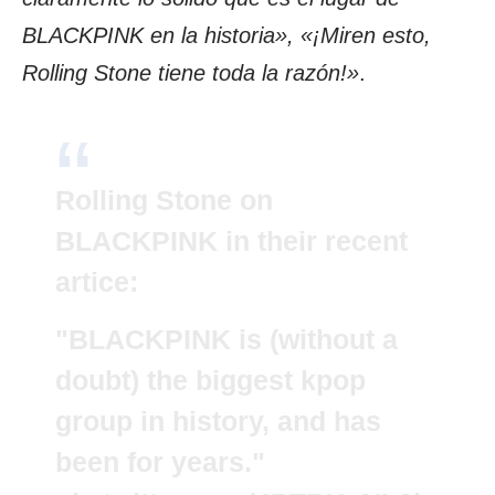
BLACKPINK en la historia», «¡Miren esto,
Rolling Stone tiene toda la razón!»
.
Rolling Stone on
BLACKPINK in their recent
artice:
"BLACKPINK is (without a
doubt) the biggest kpop
group in history, and has
been for years."