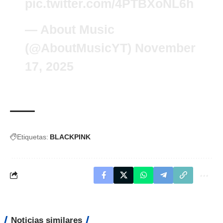
pic.twitter.com/4PTBXoNL6h
— About Music
(@AboutMusicYT)
November
17, 2025
Etiquetas:
BLACKPINK
Noticias similares