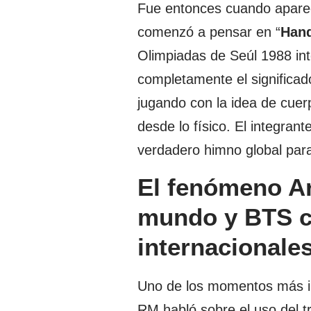
Fue entonces cuando apareci
comenzó a pensar en “
Hand
Olimpiadas de Seúl 1988 int
completamente el significad
jugando con la idea de cue
desde lo físico. El integran
verdadero himno global para
El fenómeno Ar
mundo y BTS c
internacionale
Uno de los momentos más im
RM habló sobre el uso del tr