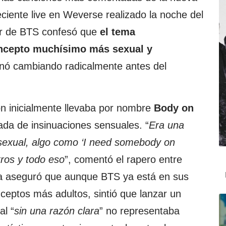
eciente live en Weverse realizado la noche del
er de BTS confesó que
el tema
oncepto muchísimo más sexual y
inó cambiando radicalmente antes del
n inicialmente llevaba por nombre
Body on
ada de insinuaciones sensuales. “
Era una
sexual, algo como ‘I need somebody on
ros y todo eso
”, comentó el rapero entre
sta aseguró que aunque BTS ya está en sus
nceptos más adultos, sintió que lanzar un
l “
sin una razón clara
” no representaba