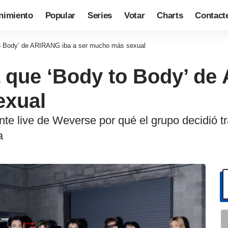
nimiento
Popular
Series
Votar
Charts
Contact
o Body’ de ARIRANG iba a ser mucho más sexual
 que ‘Body to Body’ de
exual
ente live de Weverse por qué el grupo decidió 
a