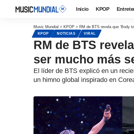
Inicio
KPOP
Entrete
Music Mundial
>
KPOP
>
RM de BTS revela que ‘Body t
KPOP
NOTICIAS
VIRAL
RM de BTS revela
ser mucho más s
El líder de BTS explicó en un reci
un himno global inspirado en Core