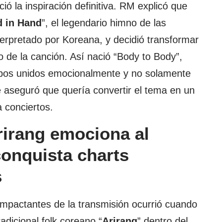
ó la inspiración definitiva. RM explicó que
 in Hand
”, el legendario himno de las
erpretado por Koreana, y decidió transformar
o de la canción. Así nació “Body to Body”,
rpos unidos emocionalmente y no solamente
te aseguró que quería convertir el tema en un
 conciertos.
irang emociona al
onquista charts
s
pactantes de la transmisión ocurrió cuando
adicional folk coreano “
Arirang
” dentro del