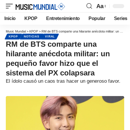
Aa
Inicio
KPOP
Entretenimiento
Popular
Series
Music Mundial
>
KPOP
>
RM de BTS comparte una hilarante anécdota militar: un pequeño favor hizo que el sistema del PX colapsara
KPOP
NOTICIAS
VIRAL
RM de BTS comparte una
hilarante anécdota militar: un
pequeño favor hizo que el
sistema del PX colapsara
El ídolo causó un caos tras hacer un generoso favor.