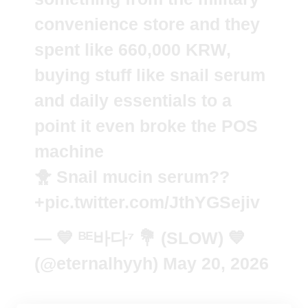
convenience store and they
spent like 660,000 KRW,
buying stuff like snail serum
and daily essentials to a
point it even broke the POS
machine
🐥 Snail mucin serum??
+
pic.twitter.com/JthYGSejiv
— 💙 ᴮᴱ바다⁷ 💐 (SLOW) 💙
(@eternalhyyh)
May 20, 2026