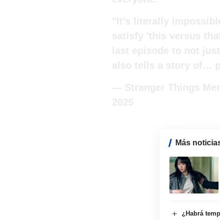
"It's literally impossi
satisfy 'this versus th
last episode to not jus
also tells a story of…
— Stranger Things M
2025
Más noticia
¿Habrá tempo