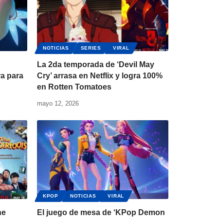
NOTICIAS
SERIES
VIRAL
La 2da temporada de ‘Devil May
ra para
Cry’ arrasa en Netflix y logra 100%
en Rotten Tomatoes
mayo 12, 2026
KPOP
NOTICIAS
VIRAL
he
El juego de mesa de ‘KPop Demon