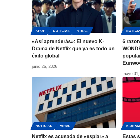
KPOP
NOTICIAS
VIRAL
NOTICI
«Así aprenderás»: El nuevo K-
6 razon
Drama de Netflix que ya es todo un
WONDER
éxito global
popula
Eunwo
junio 26, 2026
mayo 31,
NOTICIAS
VIRAL
K-DRAM
Netflix es acusada de «espiar» a
Estas s