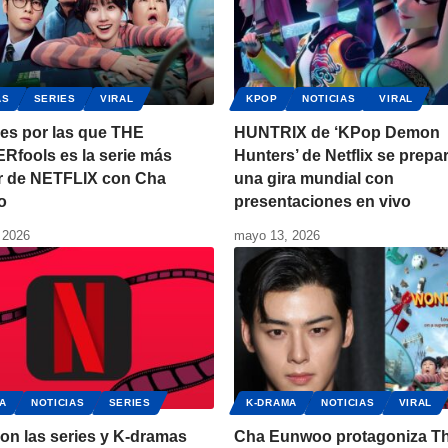
AS
SERIES
VIRAL
KPOP
NOTICIAS
VIRAL
es por las que THE
HUNTRIX de ‘KPop Demon
fools es la serie más
Hunters’ de Netflix se prepa
r de NETFLIX con Cha
una gira mundial con
o
presentaciones en vivo
 2026
mayo 13, 2026
A
NOTICIAS
SERIES
K-DRAMA
NOTICIAS
VIRAL
on las series y K-dramas
Cha Eunwoo protagoniza T