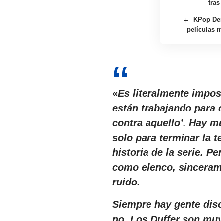
tras
KPop Dem
películas m
«
Es literalmente imposi
están trabajando para 
contra aquello’. Hay m
solo para terminar la 
historia de la serie. P
como elenco, sinceram
ruido.
Siempre hay gente dis
no. Los Duffer son muy