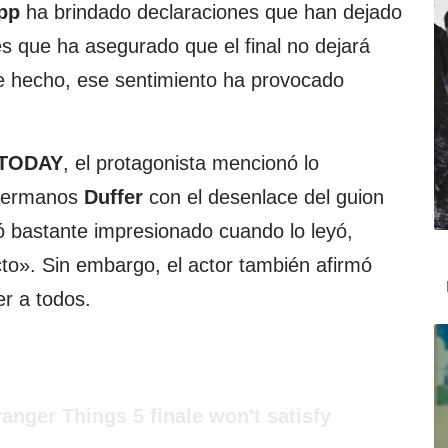
pp
ha brindado declaraciones que han dejado
s que ha asegurado que el final no dejará
de hecho, ese sentimiento ha provocado
TODAY
, el protagonista mencionó lo
 hermanos
Duffer
con el desenlace del guion
dó bastante impresionado cuando lo leyó,
to». Sin embargo, el actor también afirmó
er a todos.
nger Things 5 finale won't satisfy