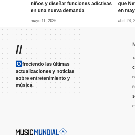
niños y diseñar funciones adictivas
que Net
en una nueva demanda
en may
mayo 11, 2026
abril 28, 
//
T
O
freciendo las últimas
C
actualizaciones y noticias
D
sobre entretenimiento y
música.
P
S
C