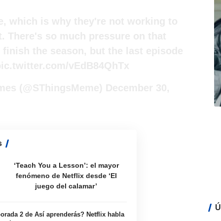
ble, which is why they're not working to
at. There's so much pressure on that
t finish the season, but the last episode
pic.twitter.com/vEdB84QhTx
emes (@SThingsMeme)
December 30,
s
‘Teach You a Lesson’: el mayor
fenómeno de Netflix desde ‘El
juego del calamar’
Ú
rada 2 de Así aprenderás? Netflix habla