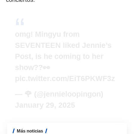
omg! Mingyu from
SEVENTEEN liked Jennie’s
Post, is he coming to her
show??👀
pic.twitter.com/EiT6PKWF3z
— 🌹 (@jennieloopingon)
January 29, 2025
Más noticias