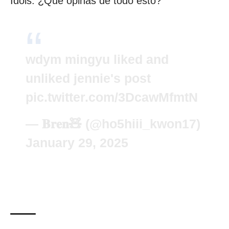
Idols. ¿Qué opinas de todo esto?
wdym mingyu liked and
unliked jennie's post
pic.twitter.com/3DcawMfmtN
— 𝐁𝐫𝐞𝐧🧸 (@ho5hiii_kwon17)
January 29, 2025