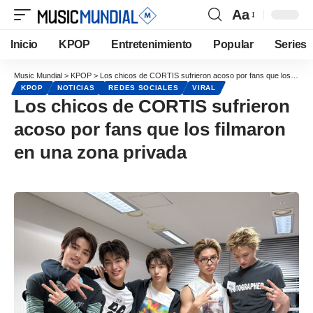
Aa
Inicio
KPOP
Entretenimiento
Popular
Series
Music Mundial
>
KPOP
>
Los chicos de CORTIS sufrieron acoso por fans que los filmaron en una zona privada
KPOP
NOTICIAS
REDES SOCIALES
VIRAL
Los chicos de CORTIS sufrieron
acoso por fans que los filmaron
en una zona privada