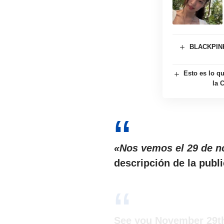
BLACKPINK 
Esto es lo q
la 
«Nos vemos el 29 de 
descripción de la publ
See you November 29th