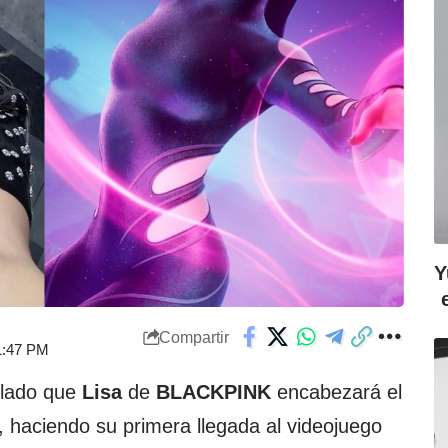
Y
Compartir
 1:47 PM
elado que
Lisa
de
BLACKPINK
encabezará el
, haciendo su primera llegada al videojuego