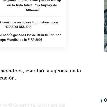
segundo número uno para el K-Pop
en la lista Adult Pop Airplay de
Billboard
consigue un nuevo hito histórico con
‘DDU-DU DDU-DU’
ue habría ganado Lisa de BLACKPINK por
Copa Mundial de la FIFA 2026
noviembre»
, escribió la agencia en la
icación.
Ú
 👀💜
@Fortnite
@FNFestival