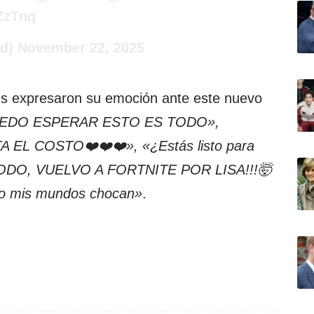
ZzTnq
ud)
November 22, 2025
ans expresaron su emoción ante este nuevo
EDO ESPERAR ESTO ES TODO»,
EL COSTO❤️❤️❤️», «¿Estás listo para
TODO, VUELVO A FORTNITE POR LISA!!!🤯
ando mis mundos chocan»
.