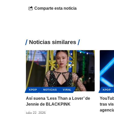
Comparte esta noticia
Noticias similares
KPOP
NOTICIAS
VIRAL
KPOP
Así suena ‘Less Than a Lover’ de
YouTub
Jennie de BLACKPINK
tras vi
agenci
julio 22, 2026