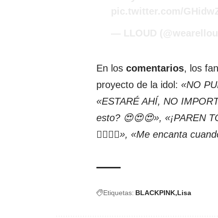
pic.twitter.com/GHidw
— LLOUD (@wearello
En los
comentarios
, los f
proyecto de la idol:
«NO PU
«ESTARÉ AHÍ, NO IMPORTA 
esto? 😍😍😍», «¡PAREN 
❤️‍🔥❤️‍🔥», «Me encanta cu
Etiquetas:
BLACKPINK
Lisa