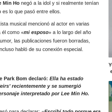
e Min Ho
negó a la idol y si realmente tenían
 es lo que pasó entre ellos.
sta musical mencionó al actor en varias
a él como «
mi esposo
» a lo largo del año
 rumor, las publicaciones fueron borradas,
incluso habló de su conexión especial.
Y
de Park Bom declaró:
Ella ha estado
eirs’ recientemente y se sumergió
rsonaje interpretado por Lee Min Ho.
resó para declarar: «
Escribí todo porque era