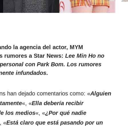
ndo la agencia del actor,
MYM
os rumores a
Star News
:
Lee Min Ho no
n personal con Park Bom. Los rumores
mente infundados
.
fans han dejado comentarios como: «
Alguien
atamente
«, «
Ella debería recibir
de los medios
«, «
¿Por qué nadie
, «
Está claro que está pasando por un