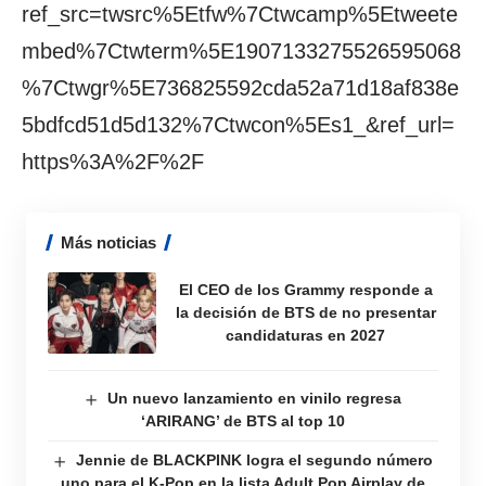
ref_src=twsrc%5Etfw%7Ctwcamp%5Etweete
mbed%7Ctwterm%5E1907133275526595068
%7Ctwgr%5E736825592cda52a71d18af838e
5bdfcd51d5d132%7Ctwcon%5Es1_&ref_url=
https%3A%2F%2F
Más noticias
El CEO de los Grammy responde a
la decisión de BTS de no presentar
candidaturas en 2027
Un nuevo lanzamiento en vinilo regresa
‘ARIRANG’ de BTS al top 10
Jennie de BLACKPINK logra el segundo número
uno para el K-Pop en la lista Adult Pop Airplay de