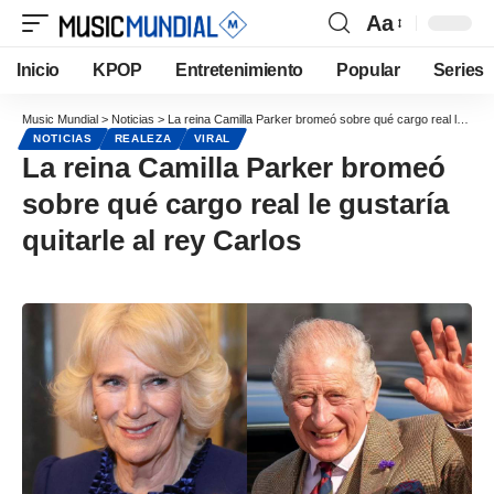
Aa
Inicio
KPOP
Entretenimiento
Popular
Series
Music Mundial
>
Noticias
>
La reina Camilla Parker bromeó sobre qué cargo real le gustaría quitarle al rey Carlos
NOTICIAS
REALEZA
VIRAL
La reina Camilla Parker bromeó
sobre qué cargo real le gustaría
quitarle al rey Carlos