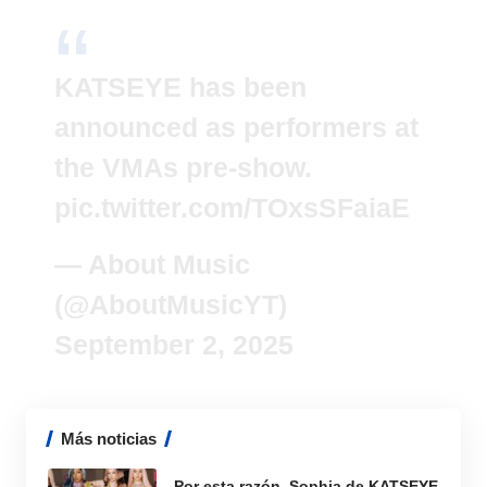
KATSEYE has been
announced as performers at
the VMAs pre-show.
pic.twitter.com/TOxsSFaiaE
— About Music
(@AboutMusicYT)
September 2, 2025
Más noticias
Por esta razón, Sophia de KATSEYE