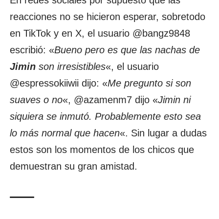
En redes sociales por supuesto que las
reacciones no se hicieron esperar, sobretodo
en TikTok y en X, el usuario @bangz9848
escribió: «
Bueno pero es que las nachas de
Jimin
son irresistibles
«, el usuario
@espressokiiwii dijo: «
Me pregunto si son
suaves o no
«, @azamenm7 dijo «
Jimin ni
siquiera se inmutó. Probablemente esto sea
lo más normal que hacen
«. Sin lugar a dudas
estos son los momentos de los chicos que
demuestran su gran amistad.