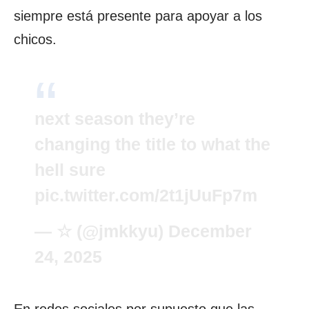
siempre está presente para apoyar a los
chicos.
next season they’re
changing the title to what the
hell sure
pic.twitter.com/2t1jUuFp7m
— ☆ (@jmkkyu)
December
24, 2025