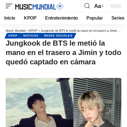
Aa
Inicio
KPOP
Entretenimiento
Popular
Series
Music Mundial
>
KPOP
>
Jungkook de BTS le metió la mano en el trasero a Jimin y todo quedó captado en cámara
KPOP
NOTICIAS
REDES SOCIALES
Jungkook de BTS le metió la
mano en el trasero a Jimin y todo
quedó captado en cámara