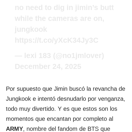
no need to dig in jimin’s butt
while the cameras are on,
jungkook
https://t.co/yXcK34Jy3C
— lexi 183 (@no1jmlover)
December 24, 2025
Por supuesto que Jimin buscó la revancha de
Jungkook e intentó desnudarlo por venganza,
todo muy divertido. Y es que estos son los
momentos que encantan por completo al
ARMY
, nombre del fandom de BTS que