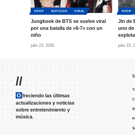
KPOP
NOTICIAS
VIRAL
KPOP
Jungkook de BTS se vuelve viral
Jin de
por una batalla de «6-7» con un
uno de 
niño
explota
julio 23, 2026
julio 23, 
//
T
O
freciendo las últimas
C
actualizaciones y noticias
D
sobre entretenimiento y
música.
P
S