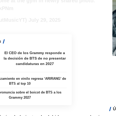
me at the gym in newly shared photo.
ekPNm
utMusicYT)
July 29, 2025
s
El CEO de los Grammy responde a
la decisión de BTS de no presentar
candidaturas en 2027
zamiento en vinilo regresa ‘ARIRANG’ de
BTS al top 10
ronuncia sobre el boicot de BTS a los
Grammy 2027
Ú