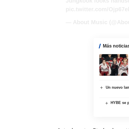
Jungkook looks handso
pic.twitter.com/Ojp67
— About Music (@Abo
Más noticia
Un nuevo lan
HYBE se p