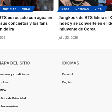
NOTICIAS
VIRAL
KPOP
NOTICIAS
VIRAL
 BTS es rociado con agua en
Jungkook de BTS lidera el 
sus conciertos y los fans
Index y se convierte en el i
n de ira
influyente de Corea
2026
julio 23, 2026
MAPA DEL SITIO
IDIOMAS
érminos y condiciones
Español
ookies
English
MCA
olítica de Privacidad
obre nosotros