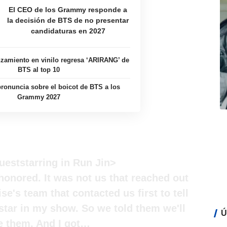
El CEO de los Grammy responde a
la decisión de BTS de no presentar
candidaturas en 2027
zamiento en vinilo regresa ‘ARIRANG’ de
BTS al top 10
ronuncia sobre el boicot de BTS a los
Grammy 2027
eststarring in Run Jin>
 honored. It was not us that reached out
se's team that contacted us first to tell
star in my show. So we told them we'll
Ú
the them. And I got…