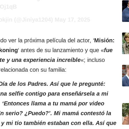
DOj1qB
jin (@Jiniya1204)
May 17, 2025
 ver la próxima película del actor, ‘
Misión:
ckoning
‘ antes de su lanzamiento y que «
fue
e y una experiencia increíble
«; incluso
relacionada con su familia:
Día de los Padres. Así que le pregunté:
na selfie contigo para enseñársela a mi
 ‘Entonces llama a tu mamá por video
En serio? ¿Puedo?’. Mi mamá contestó la
 y mi tío también estaban con ella. Así que