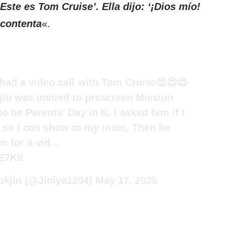
Este es Tom Cruise’. Ella dijo: ‘¡Dios mío!
contenta
«.
y had a video call with Tom Cruise😍😍😍
in was invited to prescreen Mission
 be Parents' Day in K. I asked him if I
m so I can show to my mom. Then he
om for a vid…
NE7K9
jin (@Jiniya1204)
May 17, 2025