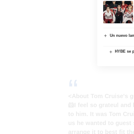
Un nuevo lan
HYBE se p
<About Tom Cruise's gu
🐹I feel so grateul and
to him. It was Tom Crui
us he wanted to guest 
arrange it to best fit 