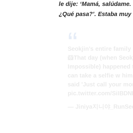
le dije: ‘Mamá, salúdame. 
¿Qué pasa?’. Estaba muy 
Seokjin’s entire famil
🐹That day (when Seokj
Impossible) happened to
can take a selfie w hi
said 'Just call your m
pic.twitter.com/SiIBD
— Jiniya지니야_RunSeok