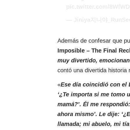
pic.twitter.com/8WfW
— Jiniya지니야_RunSeok
Además de confesar que pudo
Imposible – The Final Re
muy divertido, emocionant
contó una divertida historia 
«
Ese día coincidió con el 
‘¿Te importa si me tomo u
mamá?’. Él me respondió:
ahora mismo’. Le dije: ‘¿
llamada; mi abuelo, mi tía