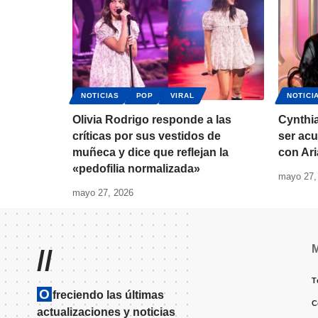
NOTICIAS
POP
VIRAL
NOTICI
Olivia Rodrigo responde a las
Cynthia
críticas por sus vestidos de
ser ac
muñeca y dice que reflejan la
con Ar
«pedofilia normalizada»
mayo 27,
mayo 27, 2026
//
T
O
freciendo las últimas
C
actualizaciones y noticias