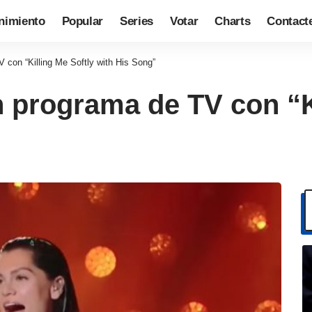
nimiento
Popular
Series
Votar
Charts
Contact
 con “Killing Me Softly with His Song”
n programa de TV con “K