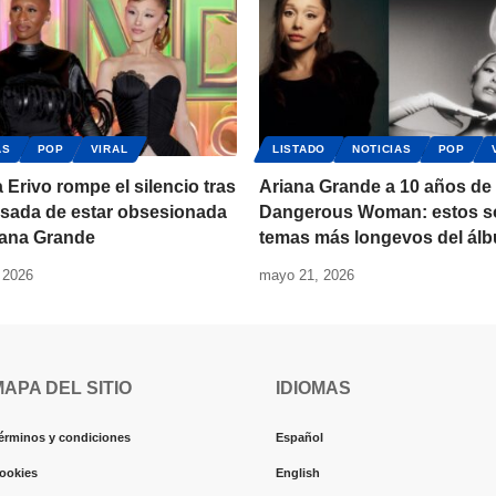
AS
POP
VIRAL
LISTADO
NOTICIAS
POP
 Erivo rompe el silencio tras
Ariana Grande a 10 años de
usada de estar obsesionada
Dangerous Woman: estos s
iana Grande
temas más longevos del ál
 2026
mayo 21, 2026
MAPA DEL SITIO
IDIOMAS
érminos y condiciones
Español
ookies
English