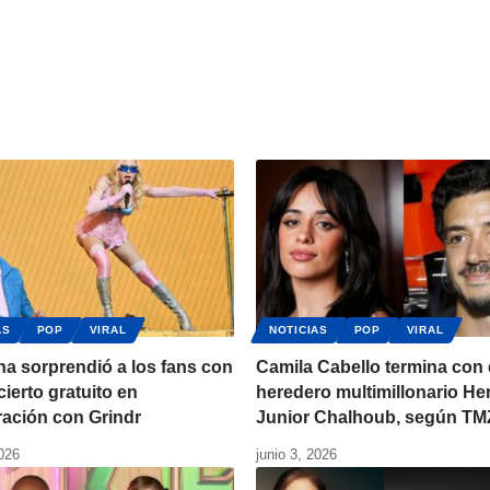
AS
POP
VIRAL
NOTICIAS
POP
VIRAL
a sorprendió a los fans con
Camila Cabello termina con 
ierto gratuito en
heredero multimillonario He
ración con Grindr
Junior Chalhoub, según TM
2026
junio 3, 2026