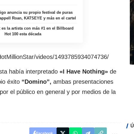
igo anuncia su propio festival de puras
appell Roan, KATSEYE y más en el cartel
 es la artista con más #1 en el Billboard
Hot 100 esta década
otMillionStar/videos/1493785934074736/
sta había interpretado
«I Have Nothing»
de
io éxito
“Domino”,
ambas presentaciones
or el público en general y por medios de la
Ú
Facebook