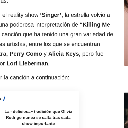
las.
el reality show
‘Singer’,
la estrella volvió a
 una poderosa interpretación de
“Killing Me
a canción que ha tenido una gran variedad de
s artistas, entre los que se encuentran
tra, Perry Como
y
Alicia Keys
, pero fue
por
Lori Lieberman
.
r la canción a continuación:
s
La «deliciosa» tradición que Olivia
Rodrigo nunca se salta tras cada
show importante