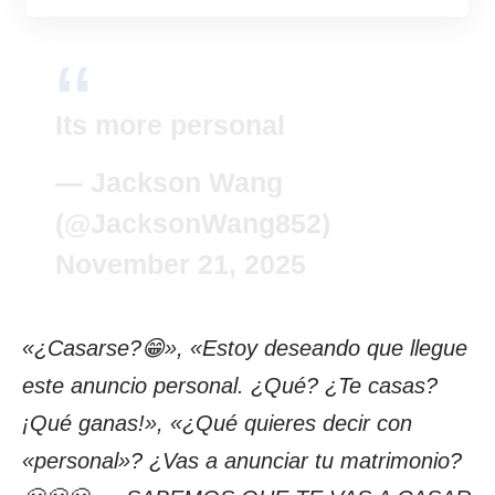
Its more personal
— Jackson Wang
(@JacksonWang852)
November 21, 2025
«¿Casarse?😁», «Estoy deseando que llegue
este anuncio personal. ¿Qué? ¿Te casas?
¡Qué ganas!», «¿Qué quieres decir con
«personal»? ¿Vas a anunciar tu matrimonio?