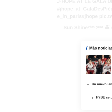
J-HOPE AT LE GALA D
#jhope_at_GalaDesPiè
e_in_paris
#jhope
pic.
— Sun Shine⁷ᵇᵗˢ ʸᵉᵃʳ 
Más noticia
Un nuevo lan
HYBE se p