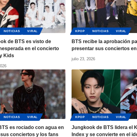
NOTICIAS
VIRAL
KPOP
NOTICIAS
VIRAL
ok de BTS es visto de
BTS recibe la aprobación p
nesperada en el concierto
presentar sus conciertos en
y Kids
julio 23, 2026
2026
NOTICIAS
VIRAL
KPOP
NOTICIAS
VIRAL
 BTS es rociado con agua en
Jungkook de BTS lidera el 
sus conciertos y los fans
Index y se convierte en el i