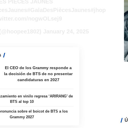
ES PIÈCES JAUNES
cesJaunes
#GalaDesPiècesJaunes
#jhop
twitter.com/nogwOLsej9
🍝 (@hoopee1802)
January 24, 2025
s
El CEO de los Grammy responde a
la decisión de BTS de no presentar
candidaturas en 2027
zamiento en vinilo regresa ‘ARIRANG’ de
BTS al top 10
ronuncia sobre el boicot de BTS a los
Grammy 2027
Ú