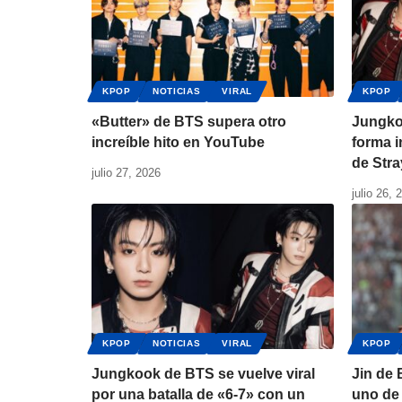
KPOP
NOTICIAS
VIRAL
KPOP
«Butter» de BTS supera otro
Jungko
increíble hito en YouTube
forma i
de Stra
julio 27, 2026
julio 26, 
KPOP
NOTICIAS
VIRAL
KPOP
Jungkook de BTS se vuelve viral
Jin de
por una batalla de «6-7» con un
uno de 