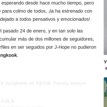
o esperando desde hace mucho tiempo, pero
e para colmo de todos, ¡la ha estrenado con
 dejado a todos pensativos y emocionados!
el pasado 24 de enero, y en tan solo las
acumular más de dos millones de seguidores,
erfiles en ser seguidos por J-Hope no pudieron
ungkook
.
Y
nd Jungkook on TikTok. Family always
U GALA