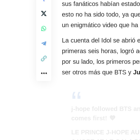
sus fanáticos habían estad
esto no ha sido todo, ya qu
un enigmático video que ha
La cuenta del Idol se abrió 
primeras seis horas, logró 
por su lado, los primeros p
ser otros más que BTS y
J
j-hope followed BTS a
comes first! 💜
LE PRINCE J-HOPE A