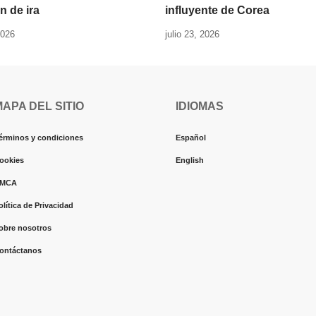
n de ira
influyente de Corea
2026
julio 23, 2026
MAPA DEL SITIO
IDIOMAS
érminos y condiciones
Español
ookies
English
MCA
olítica de Privacidad
obre nosotros
ontáctanos