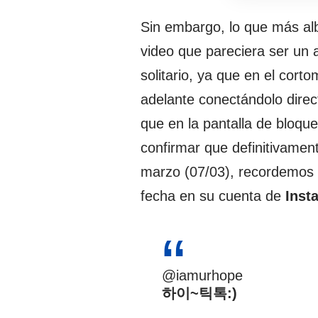
Sin embargo, lo que más alb
video que pareciera ser un
solitario, ya que en el cort
adelante conectándolo direc
que en la pantalla de bloqu
confirmar que definitivamen
marzo (07/03), recordemos 
fecha en su cuenta de
Inst
@iamurhope
하이~틱톡:)