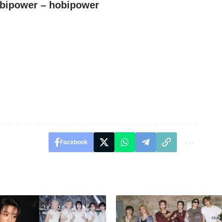
power – hobipower
Facebook