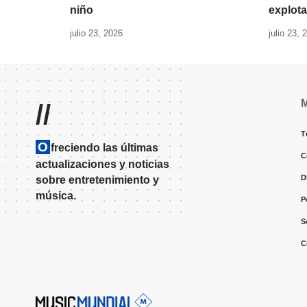
niño
explota
julio 23, 2026
julio 23, 
//
T
O
freciendo las últimas
C
actualizaciones y noticias
D
sobre entretenimiento y
música.
P
S
C