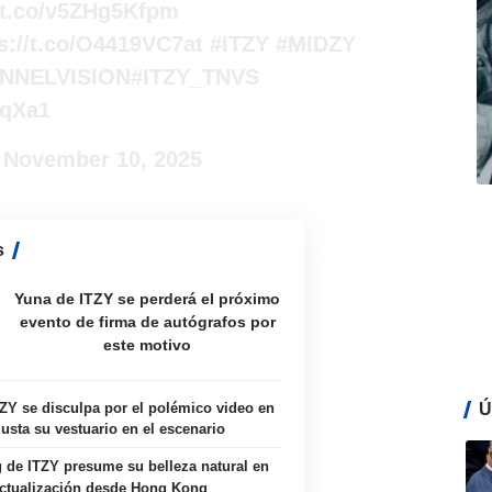
//t.co/v5ZHg5Kfpm
s://t.co/O4419VC7at
#ITZY
#MIDZY
UNNELVISION
#ITZY_TNVS
qqXa1
)
November 10, 2025
s
Yuna de ITZY se perderá el próximo
evento de firma de autógrafos por
este motivo
Ú
TZY se disculpa por el polémico video en
justa su vestuario en el escenario
 de ITZY presume su belleza natural en
ctualización desde Hong Kong