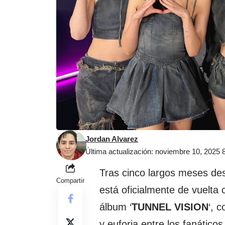
Jordan Alvarez
Última actualización: noviembre 10, 2025
Tras cinco largos meses des
Compartir
está oficialmente de vuelta
álbum ‘
TUNNEL VISION
‘, 
y euforia entre los fanáticos