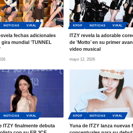
NOTICIAS
VIRAL
KPOP
NOTICIAS
VIRAL
svela fechas adicionales
ITZY revela la adorable core
u gira mundial ‘TUNNEL
de ‘Motto’ en su primer avan
’
video musical
2026
mayo 12, 2026
NOTICIAS
VIRAL
KPOP
NOTICIAS
VIRAL
e ITZY finalmente debuta
Yuna de ITZY lanza nuevas 
lista con su EP ‘ICE
conceptuales para su debut