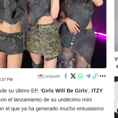
Y
Compartir
 8:37 PM
de su último EP, ‘
Girls Will Be Girls
‘,
ITZY
 con el lanzamiento de su undécimo mini
con el que ya ha generado mucho entusiasmo
.