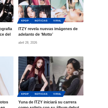
KPOP
NOTICIAS
VIRAL
ografia
ITZY revela nuevas imágenes de
ce del
adelanto de ‘Motto’
abril 28, 2026
KPOP
NOTICIAS
VIRAL
fotos
Yuna de ITZY iniciará su carrera
 en
como solista con su álbum debut