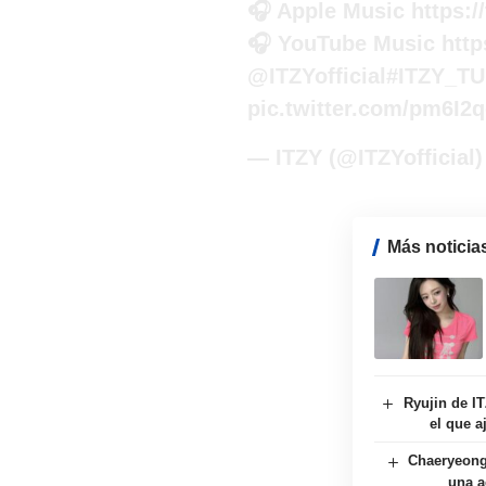
🎧 Apple Music
https:
🎧 YouTube Music
http
@ITZYofficial
#ITZY_T
pic.twitter.com/pm6I2
— ITZY (@ITZYofficial
Más noticia
Ryujin de I
el que a
Chaeryeong
una a