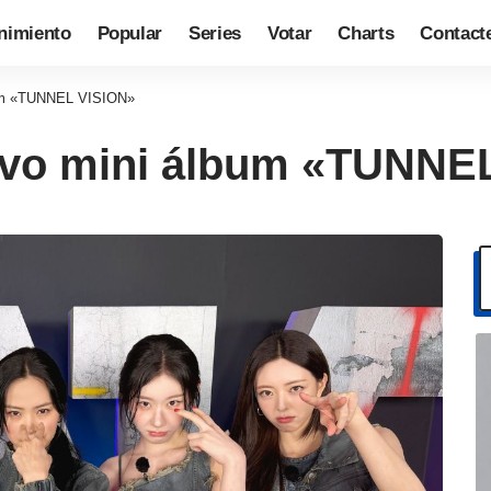
nimiento
Popular
Series
Votar
Charts
Contact
bum «TUNNEL VISION»
evo mini álbum «TUNNE