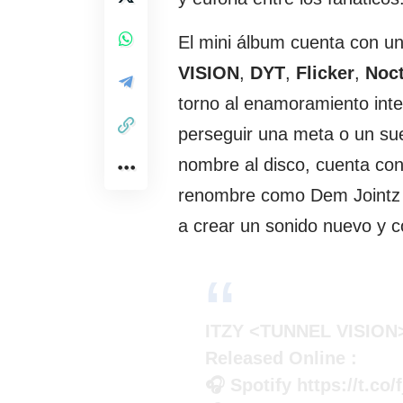
El mini álbum cuenta con un
VISION
,
DYT
,
Flicker
,
Noc
torno al enamoramiento inte
perseguir una meta o un sue
nombre al disco, cuenta con 
renombre como Dem Jointz 
a crear un sonido nuevo y 
ITZY <TUNNEL VISION
Released Online :
🎧 Spotify
https://t.co