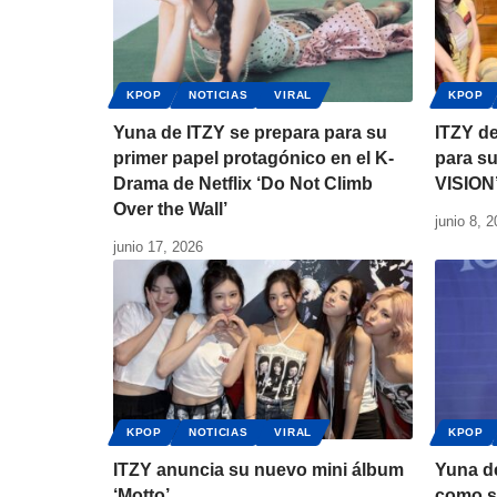
KPOP
NOTICIAS
VIRAL
KPOP
Yuna de ITZY se prepara para su
ITZY de
primer papel protagónico en el K-
para s
Drama de Netflix ‘Do Not Climb
VISION
Over the Wall’
junio 8, 
junio 17, 2026
KPOP
NOTICIAS
VIRAL
KPOP
ITZY anuncia su nuevo mini álbum
Yuna d
‘Motto’
como so