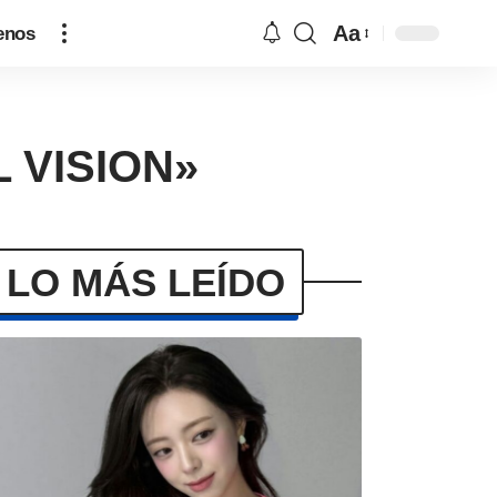
Aa
enos
L VISION»
LO MÁS LEÍDO