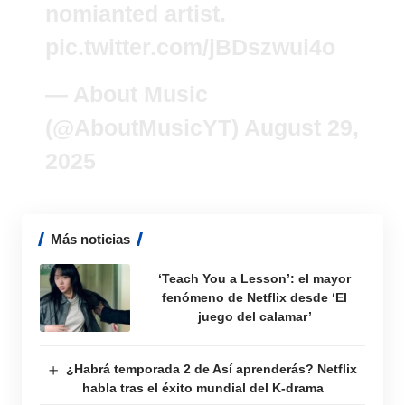
nomianted artist.
pic.twitter.com/jBDszwui4o
— About Music
(@AboutMusicYT)
August 29,
2025
Más noticias
‘Teach You a Lesson’: el mayor
fenómeno de Netflix desde ‘El
juego del calamar’
¿Habrá temporada 2 de Así aprenderás? Netflix
habla tras el éxito mundial del K-drama