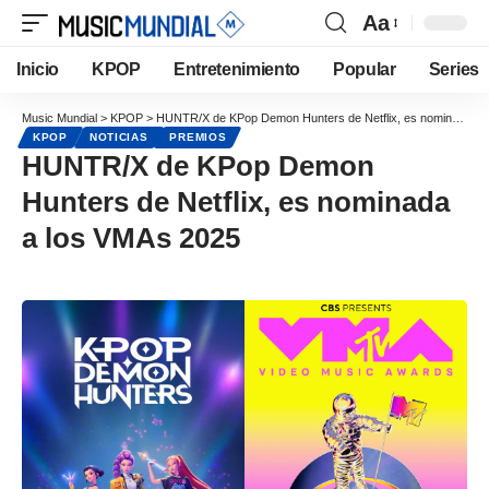
Aa
Inicio
KPOP
Entretenimiento
Popular
Series
Music Mundial
>
KPOP
>
HUNTR/X de KPop Demon Hunters de Netflix, es nominada a los VMAs 2025
KPOP
NOTICIAS
PREMIOS
HUNTR/X de KPop Demon
Hunters de Netflix, es nominada
a los VMAs 2025