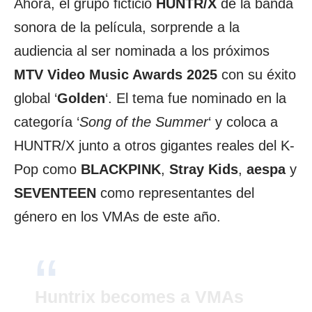
Ahora, el grupo ficticio
HUNTR/X
de la banda
sonora de la película, sorprende a la
audiencia al ser nominada a los próximos
MTV Video Music Awards 2025
con su éxito
global ‘
Golden
‘. El tema fue nominado en la
categoría ‘
Song of the Summer
‘ y coloca a
HUNTR/X junto a otros gigantes reales del K-
Pop como
BLACKPINK
,
Stray Kids
,
aespa
y
SEVENTEEN
como representantes del
género en los VMAs de este año.
Huntrix becomes a VMAs