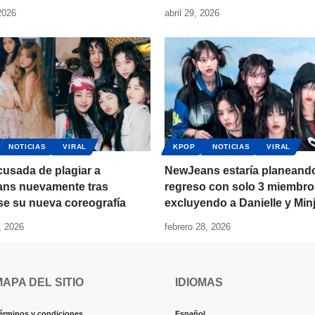
2026
abril 29, 2026
NOTICIAS
VIRAL
KPOP
NOTICIAS
VIRAL
cusada de plagiar a
NewJeans estaría planeand
ns nuevamente tras
regreso con solo 3 miembro
se su nueva coreografía
excluyendo a Danielle y Minj
, 2026
febrero 28, 2026
MAPA DEL SITIO
IDIOMAS
érminos y condiciones
Español