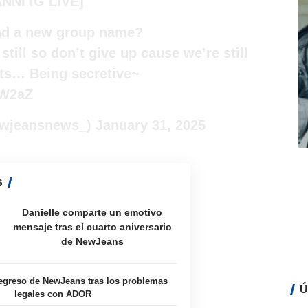
ANNI
IG LIVE]
nd a new group name?
 still so don’t give up cause we’re still
ts… Being secretive~
7W2aZ
wjeansnews_)
January 31, 2025
s
Danielle comparte un emotivo
mensaje tras el cuarto aniversario
de NewJeans
 regreso de NewJeans tras los problemas
Ú
legales con ADOR