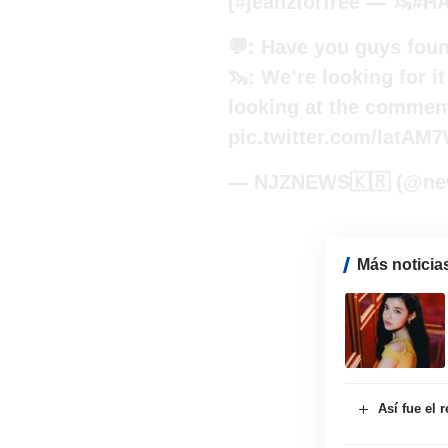
[
#jeanzforfree
— 🦦
#H
💬: Have you guys fou
🦦: We’re looking for it
looking at the commen
pic.twitter.com/latAM
— NJZNEWS🇰🇷 (@ne
Más noticia
Así fue el