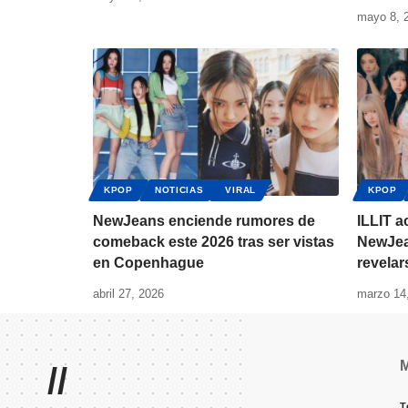
mayo 8, 
KPOP
NOTICIAS
VIRAL
KPOP
NewJeans enciende rumores de
ILLIT a
comeback este 2026 tras ser vistas
NewJea
en Copenhague
revelar
abril 27, 2026
marzo 14
//
T